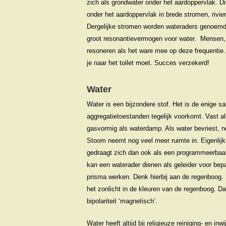
zich als grondwater onder het aardoppervlak. Di
onder het aardoppervlak in brede stromen, rivie
Dergelijke stromen worden wateraders genoemd
groot resonantievermogen voor water. Mensen, 
resoneren als het ware mee op deze frequentie.
je naar het toilet moet. Succes verzekerd!
Water
Water is een bijzondere stof. Het is de enige sa
aggregatietoestanden tegelijk voorkomt. Vast als
gasvormig als waterdamp. Als water bevriest, n
Stoom neemt nog veel meer ruimte in. Eigenlijk 
gedraagt zich dan ook als een programmeerbaar 
kan een waterader dienen als geleider voor bepa
prisma werken. Denk hierbij aan de regenboog. K
het zonlicht in de kleuren van de regenboog. D
bipolariteit ‘magnetisch’.
Water heeft altijd bij religieuze reiniging- en inw