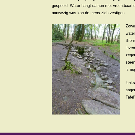
gespeeld. Water hangt samen met vruchtbaarhei
aanwezig was kon de mens zich vestigen.
Zowe
water
Bron
leven
zegen
steen
is no
Links
sagen
Tafel”