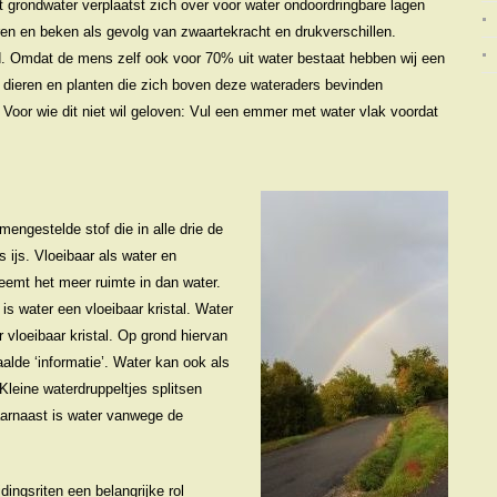
t grondwater verplaatst zich over voor water ondoordringbare lagen
ren en beken als gevolg van zwaartekracht en drukverschillen.
. Omdat de mens zelf ook voor 70% uit water bestaat hebben wij een
dieren en planten die zich boven deze wateraders bevinden
 Voor wie dit niet wil geloven: Vul een emmer met water vlak voordat
mengestelde stof die in alle drie de
 ijs. Vloeibaar als water en
eemt het meer ruimte in dan water.
is water een vloeibaar kristal. Water
vloeibaar kristal. Op grond hiervan
alde ‘informatie’. Water kan ook als
leine waterdruppeltjes splitsen
aarnaast is water vanwege de
ijdingsriten een belangrijke rol